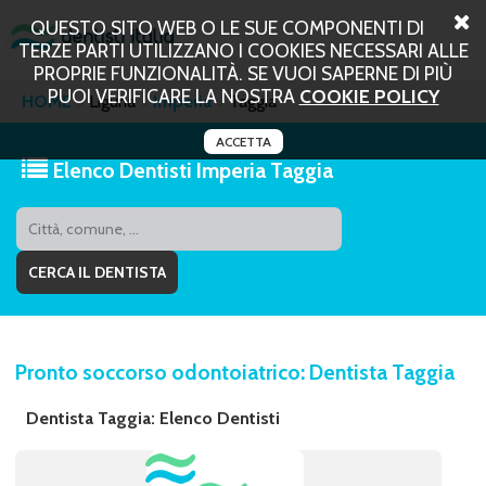
QUESTO SITO WEB O LE SUE COMPONENTI DI
TERZE PARTI UTILIZZANO I COOKIES NECESSARI ALLE
PROPRIE FUNZIONALITÀ. SE VUOI SAPERNE DI PIÙ
PUOI VERIFICARE LA NOSTRA
COOKIE POLICY
HOME
Liguria
Imperia
Taggia
ACCETTA
Elenco Dentisti Imperia Taggia
Pronto soccorso odontoiatrico: Dentista Taggia
Dentista Taggia: Elenco Dentisti