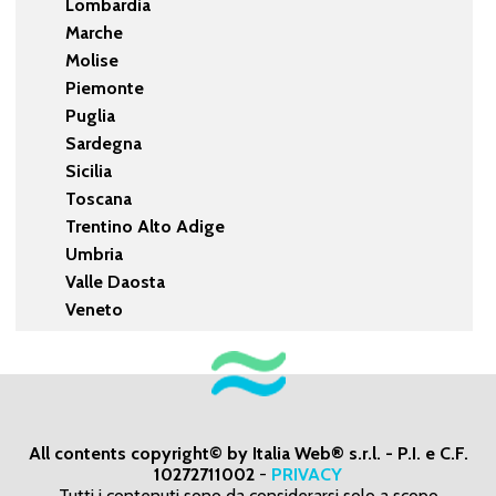
Lombardia
Marche
Molise
Piemonte
Puglia
Sardegna
Sicilia
Toscana
Trentino Alto Adige
Umbria
Valle Daosta
Veneto
All contents copyright© by Italia Web® s.r.l. - P.I. e C.F.
10272711002
-
PRIVACY
Tutti i contenuti sono da considerarsi solo a scopo