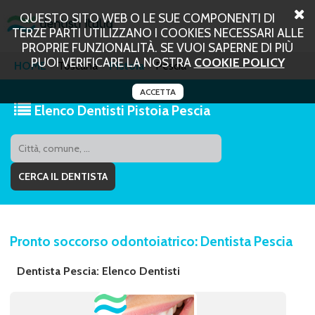
QUESTO SITO WEB O LE SUE COMPONENTI DI
TERZE PARTI UTILIZZANO I COOKIES NECESSARI ALLE
PROPRIE FUNZIONALITÀ. SE VUOI SAPERNE DI PIÙ
PUOI VERIFICARE LA NOSTRA
COOKIE POLICY
HOME
Toscana
Pistoia
Pescia
ACCETTA
Elenco Dentisti Pistoia Pescia
Pronto soccorso odontoiatrico: Dentista Pescia
Dentista Pescia: Elenco Dentisti