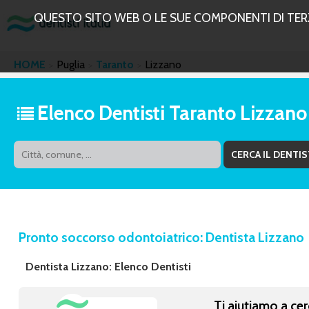
QUESTO SITO WEB O LE SUE COMPONENTI DI TERZE
HOME
Puglia
Taranto
Lizzano
Elenco Dentisti Taranto Lizzano
Pronto soccorso odontoiatrico: Dentista Lizzano
Dentista Lizzano: Elenco Dentisti
Ti aiutiamo a cer