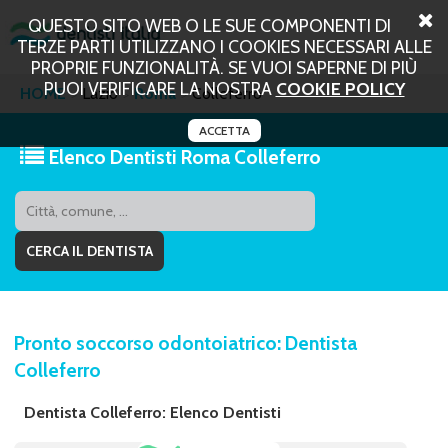
QUESTO SITO WEB O LE SUE COMPONENTI DI
TERZE PARTI UTILIZZANO I COOKIES NECESSARI ALLE
PROPRIE FUNZIONALITÀ. SE VUOI SAPERNE DI PIÙ
PUOI VERIFICARE LA NOSTRA
COOKIE POLICY
HOME
Lazio
Roma
Colleferro
ACCETTA
Elenco Dentisti Roma Colleferro
Pronto soccorso odontoiatrico: Dentista
Colleferro
Dentista Colleferro: Elenco Dentisti