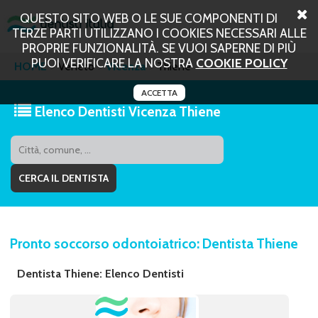
QUESTO SITO WEB O LE SUE COMPONENTI DI
TERZE PARTI UTILIZZANO I COOKIES NECESSARI ALLE
PROPRIE FUNZIONALITÀ. SE VUOI SAPERNE DI PIÙ
PUOI VERIFICARE LA NOSTRA
COOKIE POLICY
HOME
Veneto
Vicenza
Thiene
ACCETTA
Elenco Dentisti Vicenza Thiene
Pronto soccorso odontoiatrico: Dentista Thiene
Dentista Thiene: Elenco Dentisti